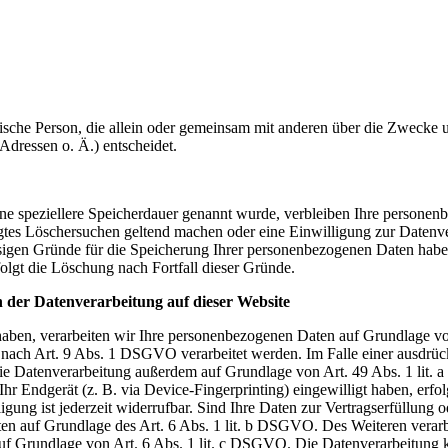
ristische Person, die allein oder gemeinsam mit anderen über die Zwecke
dressen o. Ä.) entscheidet.
ne speziellere Speicherdauer genannt wurde, verbleiben Ihre personen
tigtes Löschersuchen geltend machen oder eine Einwilligung zur Datenv
ässigen Gründe für die Speicherung Ihrer personenbezogenen Daten haben
folgt die Löschung nach Fortfall dieser Gründe.
 der Datenverarbeitung auf dieser Website
 haben, verarbeiten wir Ihre personenbezogenen Daten auf Grundlage v
nach Art. 9 Abs. 1 DSGVO verarbeitet werden. Im Falle einer ausdrüc
 die Datenverarbeitung außerdem auf Grundlage von Art. 49 Abs. 1 lit.
Ihr Endgerät (z. B. via Device-Fingerprinting) eingewilligt haben, erfol
ng ist jederzeit widerrufbar. Sind Ihre Daten zur Vertragserfüllung o
en auf Grundlage des Art. 6 Abs. 1 lit. b DSGVO. Des Weiteren verarbe
d auf Grundlage von Art. 6 Abs. 1 lit. c DSGVO. Die Datenverarbeitung 