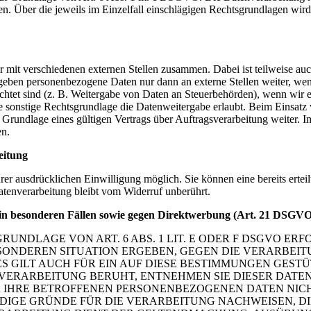
gen. Über die jeweils im Einzelfall einschlägigen Rechtsgrundlagen wir
ir mit verschiedenen externen Stellen zusammen. Dabei ist teilweise 
r geben personenbezogene Daten nur dann an externe Stellen weiter, we
lichtet sind (z. B. Weitergabe von Daten an Steuerbehörden), wenn wir ein
onstige Rechtsgrundlage die Datenweitergabe erlaubt. Beim Einsatz v
rundlage eines gültigen Vertrags über Auftragsverarbeitung weiter. I
en.
eitung
er ausdrücklichen Einwilligung möglich. Sie können eine bereits erteil
atenverarbeitung bleibt vom Widerruf unberührt.
in besonderen Fällen sowie gegen Direktwerbung (Art. 21 DSGV
NDLAGE VON ART. 6 ABS. 1 LIT. E ODER F DSGVO ERFO
BESONDEREN SITUATION ERGEBEN, GEGEN DIE VERARBE
 GILT AUCH FÜR EIN AUF DIESE BESTIMMUNGEN GESTÜT
VERARBEITUNG BERUHT, ENTNEHMEN SIE DIESER DAT
 IHRE BETROFFENEN PERSONENBEZOGENEN DATEN NICHT
GE GRÜNDE FÜR DIE VERARBEITUNG NACHWEISEN, DIE