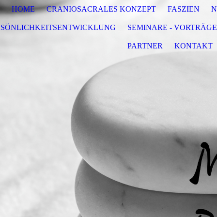
HOME
CRANIOSACRALES KONZEPT
FASZIEN
N
RSÖNLICHKEITSENTWICKLUNG
SEMINARE - VORTRÄGE
PARTNER
KONTAKT