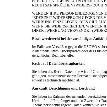
FREIHEITEN ÜBERWIEGEN ODER DIE 
RECHTSANSPRÜCHEN (WIDERSPRUCH NAC
WERDEN IHRE PERSONENBEZOGENEN DA
JEDERZEIT WIDERSPRUCH GEGEN DIE
WERBUNG EINZULEGEN; DIES GILT AUC
WENN SIE WIDERSPRECHEN, WERDEN 
DIREKTWERBUNG VERWENDET (WIDERSPR
Beschwerde­recht bei der zuständigen Aufsicht
Im Falle von Verstößen gegen die DSGVO steht de
Aufenthalts, ihres Arbeitsplatzes oder des Orts 
gerichtlicher Rechtsbehelfe.
Recht auf Daten­übertrag­barkeit
Sie haben das Recht, Daten, die wir auf Grundlage
gängigen, maschinenlesbaren Format aushändigen z
soweit es technisch machbar ist.
Auskunft, Berichtigung und Löschung
Sie haben im Rahmen der geltenden gesetzlichen 
Herkunft und Empfänger und den Zweck der Daten
Thema personenbezogene Daten können Sie sich 