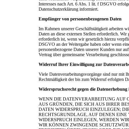
Interesses nach Art. 6 Abs. 1 lit. f DSGVO erfol
Datenschutzerklärung informiert.
Empfänger von personenbezogenen Daten
Im Rahmen unserer Geschäftstätigkeit arbeiten w
Daten an diese externen Stellen erforderlich. Wi
erforderlich ist, wenn wir gesetzlich hierzu verpf
DSGVO an der Weitergabe haben oder wenn eine s
personenbezogene Daten unserer Kunden nur auf G
Vertrag über gemeinsame Verarbeitung geschloss
Widerruf Ihrer Einwilligung zur Datenverarb
Viele Datenverarbeitungsvorgänge sind nur mit Ihr
Rechtmäßigkeit der bis zum Widerruf erfolgten D
Widerspruchsrecht gegen die Datenerhebung 
WENN DIE DATENVERARBEITUNG AUF GRU
AUS GRÜNDEN, DIE SICH AUS IHRER 
DATEN WIDERSPRUCH EINZULEGEN; DIES
RECHTSGRUNDLAGE, AUF DENEN EINE 
WIDERSPRUCH EINLEGEN, WERDEN WIR
WIR KÖNNEN ZWINGENDE SCHUTZWÜRDI