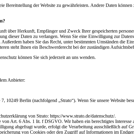
reie Bereitstellung der Website zu gewährleisten. Andere Daten können
en?
skunft über Herkunft, Empfänger und Zweck Ihrer gespeicherten person
ng dieser Daten zu verlangen. Wenn Sie eine Einwilligung zur Datenve
en. Außerdem haben Sie das Recht, unter bestimmten Umständen die Ein
ren steht Ihnen ein Beschwerderecht bei der zuständigen Aufsichtsbe
nschutz können Sie sich jederzeit an uns wenden.
ndem Anbieter:
e 7, 10249 Berlin (nachfolgend „Strato“). Wenn Sie unsere Website besu
utzerklärung von Strato: https://www.strato.de/datenschutz/.
von Art. 6 Abs. 1 lit. f DSGVO. Wir haben ein berechtigtes Interesse a
lligung abgefragt wurde, erfolgt die Verarbeitung ausschließlich auf 
eicherung von Cookies oder den Zugriff auf Informationen im Endgerät