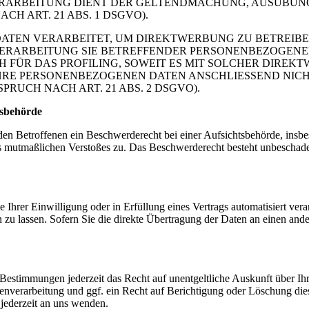
VERARBEITUNG DIENT DER GELTENDMACHUNG, AUSÜBUN
H ART. 21 ABS. 1 DSGVO).
TEN VERARBEITET, UM DIREKTWERBUNG ZU BETREIBEN,
 VERARBEITUNG SIE BETREFFENDER PERSONENBEZOGEN
H FÜR DAS PROFILING, SOWEIT ES MIT SOLCHER DIREK
IHRE PERSONENBEZOGENEN DATEN ANSCHLIESSEND NIC
UCH NACH ART. 21 ABS. 2 DSGVO).
s­behörde
n Betroffenen ein Beschwerderecht bei einer Aufsichtsbehörde, insbe
des mutmaßlichen Verstoßes zu. Das Beschwerderecht besteht unbeschade
 Ihrer Einwilligung oder in Erfüllung eines Vertrags automatisiert verar
u lassen. Sofern Sie die direkte Übertragung der Daten an einen ander
Bestimmungen jederzeit das Recht auf unentgeltliche Auskunft über I
verarbeitung und ggf. ein Recht auf Berichtigung oder Löschung die
jederzeit an uns wenden.